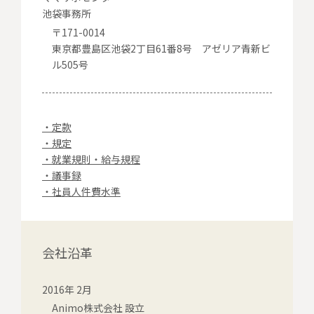
池袋事務所
〒171-0014
東京都豊島区池袋2丁目61番8号 アゼリア青新ビ
ル505号
・定款
・規定
・就業規則・給与規程
・議事録
・社員人件費水準
会社沿革
2016年 2月
Animo株式会社 設立